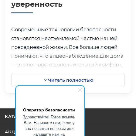
уверенность
Современные технологии безопасности
становятся неотъемлемой частью нашей
повседневной жизни. Все больше людей
понимают, что
видеонаблюдение для дома
— это не просто дополнительный комфорт,
а необходимость для защиты имущества и
Читать полностью
близких. Чтобы чувствовать себя в
безопасности, достаточно правильно
выбрать
систему видеонаблюдения
и
установить ее в подходящих зонах. При
Оператор безопасности
Здравствуйте! Готов помочь
КАТАЛОГ
этом важно понимать, где лучше
систему
Вам. Напишите нам, если у
видеонаблюдения купить
, чтобы получить
вас появятся вопросы или
АКЦИИ
напишите нам на
качественный и надежный продукт.