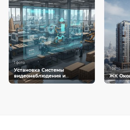
1 фото
1 фото
Установка Системы
видеонаблюдения и
ЖК Око
контроля рабочего времени
на мебельном производстве