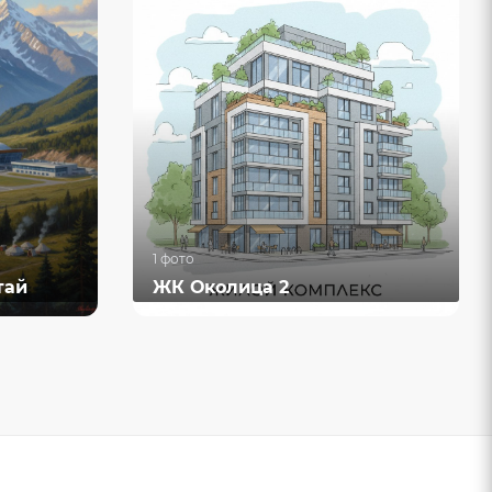
1 фото
тай
ЖК Околица 2