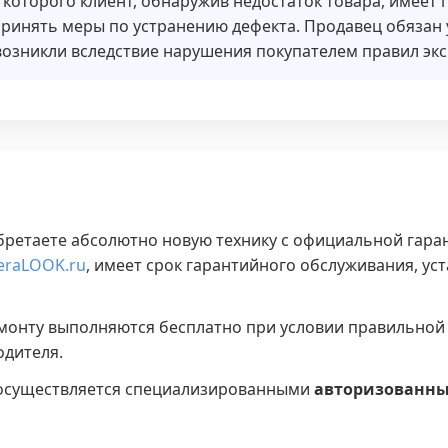
е которого клиент, обнаружив недостаток товара, имеет 
принять меры по устранению дефекта. Продавец обязан
и возникли вследствие нарушения покупателем правил эк
ретаете абсолютно новую технику с официальной гаран
eraLOOK.ru
, имеет срок гарантийного обслуживания, у
емонту выполняются бесплатно при условии правильной
одителя.
 осуществляется специализированными
авторизованн