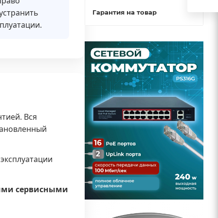
право
 устранить
Гарантия на товар
сплуатации.
тией. Вся
становленный
 эксплуатации
ыми сервисными