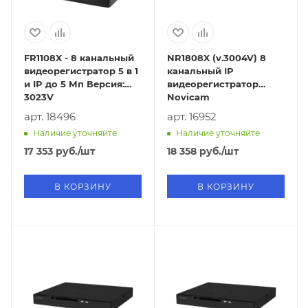
FR1108X - 8 канальный
NR1808X (v.3004V) 8
видеорегистратор 5 в 1
канальный IP
и IP до 5 Мп Версия:
видеорегистратор
3023V
Novicam
арт. 18496
арт. 16952
Наличие уточняйте
Наличие уточняйте
17 353
руб.
/шт
18 358
руб.
/шт
В КОРЗИНУ
В КОРЗИНУ