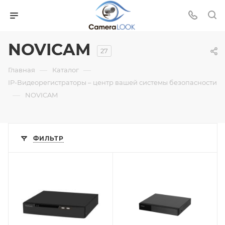
NOVICAM
27
—
—
Главная
Каталог
IP-Видеорегистраторы – центр вашей системы безопасности
—
NOVICAM
ФИЛЬТР