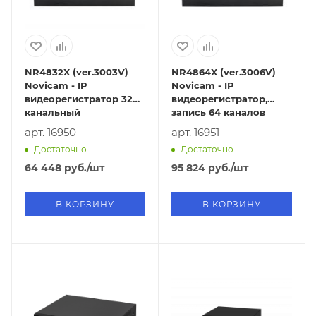
NR4832X (ver.3003V)
NR4864X (ver.3006V)
Novicam - IP
Novicam - IP
видеорегистратор 32
видеорегистратор,
канальный
запись 64 каналов
арт. 16950
арт. 16951
Достаточно
Достаточно
64 448
руб.
/шт
95 824
руб.
/шт
В КОРЗИНУ
В КОРЗИНУ