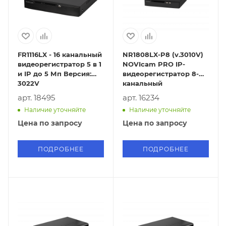
FR1116LX - 16 канальный
NR1808LX-P8 (v.3010V)
видеорегистратор 5 в 1
NOVIcam PRO IP-
и IP до 5 Мп Версия:
видеорегистратор 8-ми
3022V
канальный
арт. 18495
арт. 16234
Наличие уточняйте
Наличие уточняйте
Цена по запросу
Цена по запросу
ПОДРОБНЕЕ
ПОДРОБНЕЕ