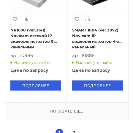
NR1608 (ver.3141)
SMART 1804 (ver.3072)
Novicam сетевой IP
Novicam IP
видеорегистратор 8
видеорегистратор 4-х
канальный
канальный
арт. 10886
арт. 10885
Наличие уточняйте
Наличие уточняйте
Цена по запросу
Цена по запросу
ПОДРОБНЕЕ
ПОДРОБНЕЕ
ПОКАЗАТЬ ЕЩЕ
1
2