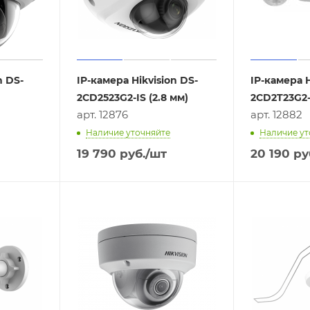
n DS-
IP-камера Hikvision DS-
IP-камера H
2CD2523G2-IS (2.8 мм)
2CD2T23G2-
арт. 12876
арт. 12882
Наличие уточняйте
Наличие ут
19 790
руб.
/шт
20 190
ру