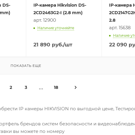
n DS-
IP-камера Hikvision DS-
IP-камера H
8 mm)
2CD2463G2-I (2.8 mm)
2CD2147G2H-
арт. 12900
2.8
арт. 15638
Наличие уточняйте
Наличие ут
21 890
руб.
/шт
22 090
ру
ПОКАЗАТЬ ЕЩЕ
2
3
18
рести IP камеры HIKVISION по выгодной цене, Тестиро
портфель брендов систем безопасности и видеонаблюден
ставки вы можете по номеру