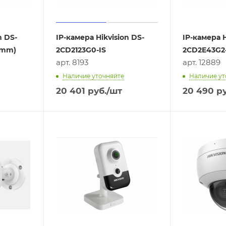
n DS-
IP-камера Hikvision DS-
IP-камера H
 mm)
2CD2123G0-IS
2CD2E43G2-
арт. 8193
арт. 12889
Наличие уточняйте
Наличие ут
20 401
руб.
/шт
20 490
ру