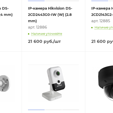
n DS-
IP-камера Hikvision DS-
IP-камера H
(4 mm)
2CD2443G0-IW (W) (2.8
2CD2143G2-
арт. 12885
mm)
арт. 12886
Наличие ут
Наличие уточняйте
21 600
руб.
/шт
21 600
ру