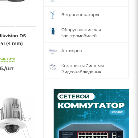
Ветрогенераторы
Оборудование для
ikvision DS-
электромобилей
4I (4 mm)
Антидрон
очняйте
Комплекты Системы
б.
/шт
Видеонаблюдения