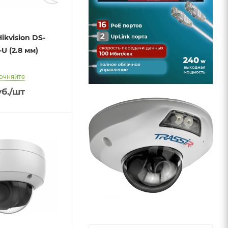
ikvision DS-
U (2.8 мм)
очняйте
б.
/шт