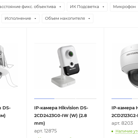
асстояние фикс. объектива
ИК Подсветка
Микрофон
Исполнение
Объем накопителя
n DS-
IP-камера Hikvision DS-
IP-камера H
мм)
2CD2423G0-IW (W) (2.8
2CD2123G2-I
арт. 8203
mm)
арт. 12875
Наличие ут