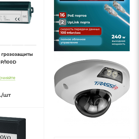
о грозозащиты
IP/100D
очняйте
.
/шт