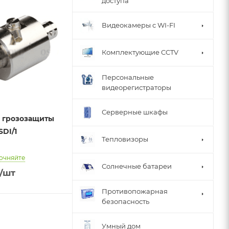
доступа
Видеокамеры с WI-FI
Комплектующие CCTV
Персональные
видеорегистраторы
Серверные шкафы
о грозозащиты
SDI/1
Тепловизоры
очняйте
Солнечные батареи
/шт
Противопожарная
безопасность
Умный дом