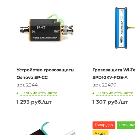
Устройство грозозащиты
Грозозащита Wi-Te
Osnovo SP-CC
SPD10KV-POE-A
арт. 2244
арт. 22490
Наличие уточняйте
Наличие уточняйте
1 293
руб.
/шт
1 307
руб.
/шт
Товар дня
Новинк
Акция