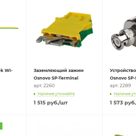
k WI-
Заземляющий зажим
Устройств
Osnovo SP-Terminal
Osnovo SP-
арт. 2260
арт. 2289
Наличие уточняйте
Наличие ут
1 515
руб.
/шт
1 573
руб.
а