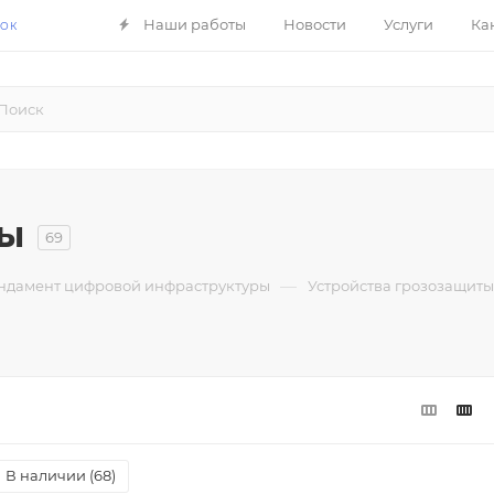
Наши работы
Новости
Услуги
Ка
НОК
ты
69
—
ундамент цифровой инфраструктуры
Устройства грозозащиты
В наличии (
68
)