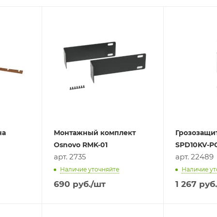
на
Монтажный комплект
Грозозащит
Osnovo RMK-01
SPD10KV-P
арт. 2735
арт. 22489
Наличие уточняйте
Наличие ут
690
руб.
/шт
1 267
руб