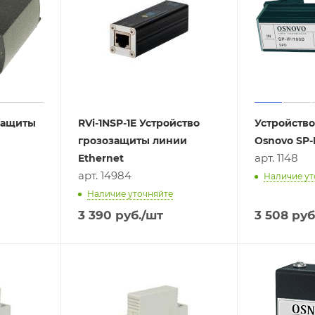
защиты
RVi-1NSP-1E Устройство
Устройств
грозозащиты линии
Osnovo SP-
арт. 1148
Ethernet
арт. 14984
Наличие ут
Наличие уточняйте
3 390
руб.
/шт
3 508
руб