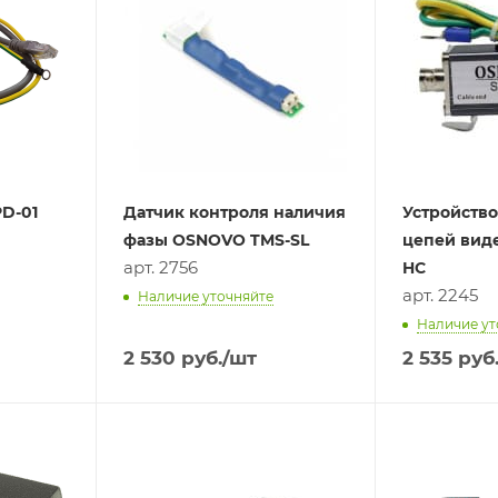
PD-01
Датчик контроля наличия
Устройств
фазы OSNOVO TMS-SL
цепей виде
арт. 2756
HC
арт. 2245
Наличие уточняйте
Наличие ут
2 530
руб.
/шт
2 535
руб