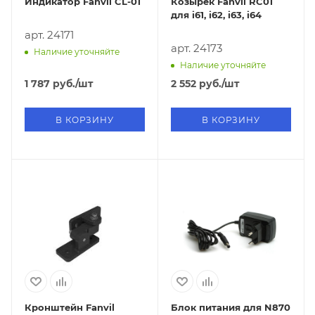
Индикатор Fanvil CL-01
Козырек Fanvil RC01
для i61, i62, i63, i64
арт. 24171
арт. 24173
Наличие уточняйте
Наличие уточняйте
1 787
руб.
/шт
2 552
руб.
/шт
В КОРЗИНУ
В КОРЗИНУ
Кронштейн Fanvil
Блок питания для N870