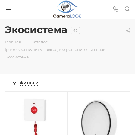
Экосистема
42
—
—
Главная
Каталог
—
Ip телефон купить – выгодное решение для связи
Экосистема
ФИЛЬТР