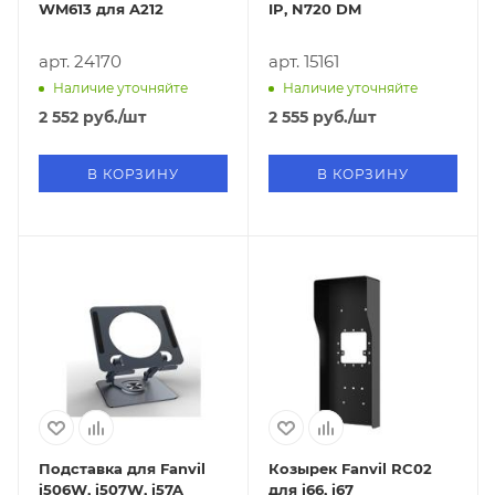
WM613 для A212
IP, N720 DM
арт. 24170
арт. 15161
Наличие уточняйте
Наличие уточняйте
2 552
руб.
/шт
2 555
руб.
/шт
В КОРЗИНУ
В КОРЗИНУ
Подставка для Fanvil
Козырек Fanvil RC02
i506W, i507W, i57A
для i66, i67