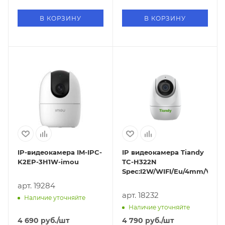
В КОРЗИНУ
В КОРЗИНУ
IP-видеокамера IM-IPC-
IP видеокамера Tiandy
K2EP-3H1W-imou
TC-H322N
Spec:I2W/WIFI/Eu/4mm/V4.1
арт. 19284
арт. 18232
Наличие уточняйте
Наличие уточняйте
4 690
руб.
/шт
4 790
руб.
/шт