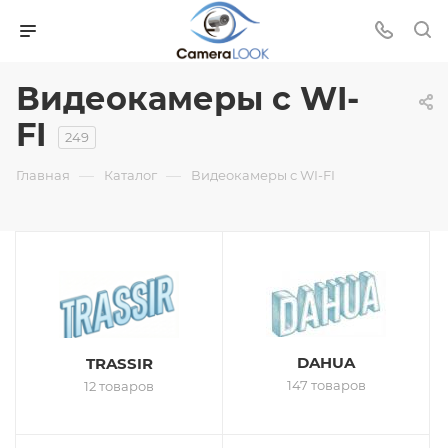
Видеокамеры с WI-
FI
249
—
—
Главная
Каталог
Видеокамеры с WI-FI
DAHUA
TRASSIR
147 товаров
12 товаров