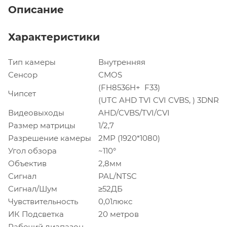
Описание
Характеристики
Тип камеры
Внутренняя
Сенсор
CMOS
(FH8536H+ F33)
Чипсет
(UTC AHD TVI CVI CVBS, ) 3DNR
Видеовыходы
AHD/CVBS/TVI/CVI
Размер матрицы
1/2,7
Разрешение камеры
2МР (1920*1080)
Угол обзора
~110°
Объектив
2,8мм
Сигнал
PAL/NTSC
Сигнал/Шум
≥52ДБ
Чувствительность
0,01люкс
ИК Подсветка
20 метров
Рабочий диапазон