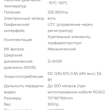
-10°С~50°С
температур
Питание
12В 300ma
Электронный затвор
есть
Графический
UTC (управление через
интерфейс
регистратор)
Крепежные элементы,
Комплектация
трафарет,паспорт
ИК фильтр
Механический
Широкий
динамический
D-WDR
диапазон (WDR)
DC 12В±10% 0.3А (ИК вкл.) 3.6
Энергопотребление
Вт
Дальность передачи
До 500 метров (при
видео
использовании кабеля RG6U)
Размеры
70*90*90mm
Вес
300гр