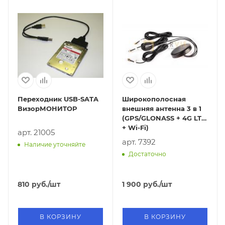
Переходник USB-SATA
Широкополосная
ВизорМОНИТОР
внешняя антенна 3 в 1
(GPS/GLONASS + 4G LTE
+ Wi-Fi)
арт. 21005
арт. 7392
Наличие уточняйте
Достаточно
810
руб.
/шт
1 900
руб.
/шт
В КОРЗИНУ
В КОРЗИНУ