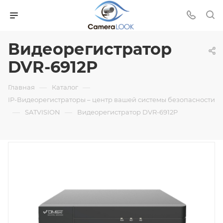
Видеорегистратор
DVR-6912P
—
—
Главная
Каталог
IP-Видеорегистраторы – центр вашей системы безопасности
—
—
SATVISION
Видеорегистратор DVR-6912P