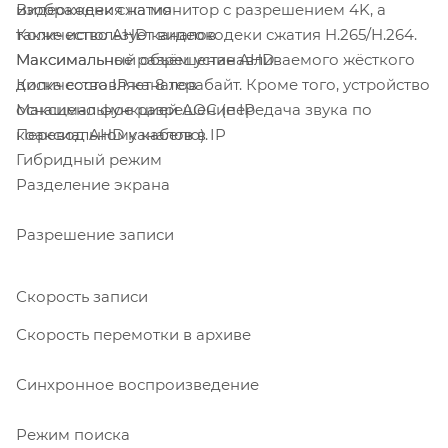
изображения на монитор с разрешением 4K, а
Видеокодек сжатия
также использует видеокодеки сжатия H.265/H.264.
Количество AHD каналов
Максимальный объём устанавливаемого жёсткого
Максимальное разрешение AHD
диска составляет 8 терабайт. Кроме того, устройство
Количество IP каналов
оснащено функцией АОС (передача звука по
Максимальное разрешение IP
коаксиальному кабелю).
Перевод AHD каналов в IP
Гибридный режим
Разделение экрана
Разрешение записи
Скорость записи
Скорость перемотки в архиве
Синхронное воспроизведение
Режим поиска