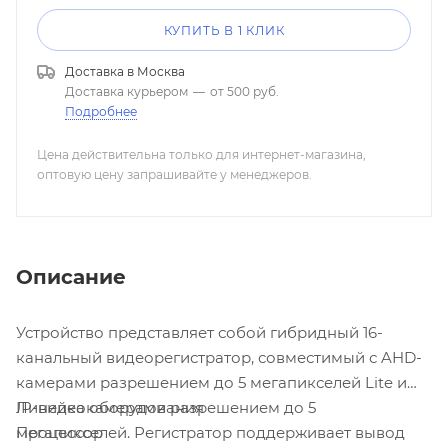
КУПИТЬ В 1 КЛИК
Доставка в
Москва
Доставка курьером
—
от 500 руб.
Подробнее
Цена действительна только для интернет-магазина,
оптовую цену запрашивайте у менеджеров.
Описание
Устройство представляет собой гибридный 16-
канальный видеорегистратор, совместимый с AHD-
камерами разрешением до 5 мегапикселей Lite и
IP-видеокамерами разрешением до 5
Линейка оборудования
мегапикселей. Регистратор поддерживает вывод
Процессор