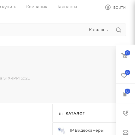
к купить
Компания
Контакты
ВОЙТИ
Каталог
0
0
 STX-IPPT592L
0
КАТАЛОГ
IP Видеокамеры