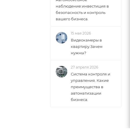
наблюдение:инвестиция в
безопасность и контроль
вашего бизнеса.
15 мая 2026
Видеокамеры в
квартиру.Зачем
нужны?
27 апреля 2026
Система контроля и
управления. Какие
преимущества в
автоматизации
бизнеса.