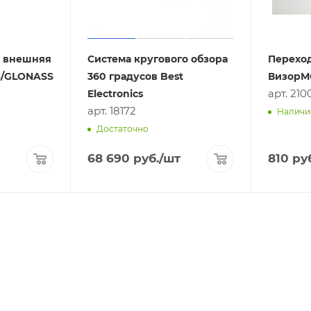
 внешняя
Система кругового обзора
Перехо
PS/GLONASS
360 градусов Best
Визор
арт. 210
Electronics
арт. 18172
Наличи
Достаточно
68 690
руб.
/шт
810
руб