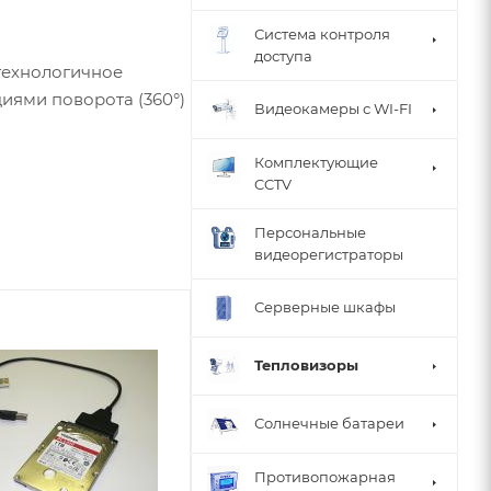
Система контроля
доступа
технологичное
иями поворота (360°)
Видеокамеры с WI-FI
Комплектующие
еспечивает высокую
CCTV
 секунду. Модуль
Персональные
видеорегистраторы
кратный оптический
Серверные шкафы
тояниях.
Новинка
Тепловизоры
х секторах обзора с
Солнечные батареи
стабильно
Противопожарная