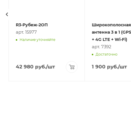
R3-Рубеж-2ОП
Широкополосная
арт. 15977
антенна 3 в 1 (G
+ 4G LTE + Wi-Fi)
Наличие уточняйте
арт. 7392
Достаточно
42 980
руб.
/шт
1 900
руб.
/шт