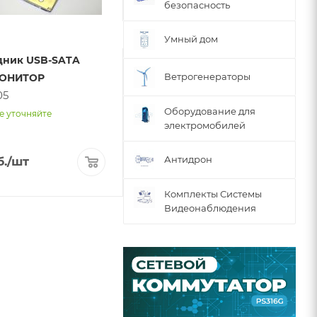
безопасность
Умный дом
дник USB-SATA
Видеорегистратор+Радар
Ветрогенераторы
МОНИТОР
Inspector CAYMAN S
05
арт. 18199
Оборудование для
е уточняйте
Достаточно
электромобилей
Антидрон
.
/шт
18 270
руб.
/шт
Комплекты Системы
Видеонаблюдения