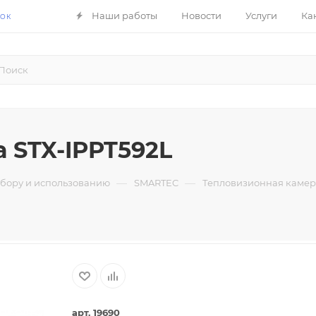
Наши работы
Новости
Услуги
Ка
НОК
 STX-IPPT592L
—
—
ыбору и использованию
SMARTEC
Тепловизионная камера
арт. 19690